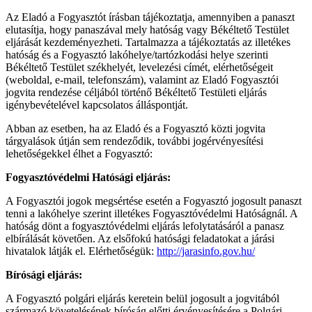
Az Eladó a Fogyasztót írásban tájékoztatja, amennyiben a panaszt
elutasítja, hogy panaszával mely hatóság vagy Békéltető Testület
eljárását kezdeményezheti. Tartalmazza a tájékoztatás az illetékes
hatóság és a Fogyasztó lakóhelye/tartózkodási helye szerinti
Békéltető Testület székhelyét, levelezési címét, elérhetőségeit
(weboldal, e-mail, telefonszám), valamint az Eladó Fogyasztói
jogvita rendezése céljából történő Békéltető Testületi eljárás
igénybevételével kapcsolatos álláspontját.
Abban az esetben, ha az Eladó és a Fogyasztó közti jogvita
tárgyalások útján sem rendeződik, további jogérvényesítési
lehetőségekkel élhet a Fogyasztó:
Fogyasztóvédelmi Hatósági eljárás:
A Fogyasztói jogok megsértése esetén a Fogyasztó jogosult panaszt
tenni a lakóhelye szerint illetékes Fogyasztóvédelmi Hatóságnál. A
hatóság dönt a fogyasztóvédelmi eljárás lefolytatásáról a panasz
elbírálását követően. Az elsőfokú hatósági feladatokat a járási
hivatalok látják el. Elérhetőségük:
http://jarasinfo.gov.hu/
Bírósági eljárás:
A Fogyasztó polgári eljárás keretein belül jogosult a jogvitából
származó követelésének bíróság előtti érvényesítésére a Polgári