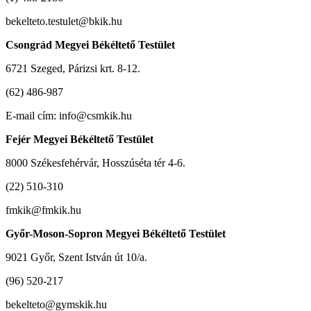
bekelteto.testulet@bkik.hu
Csongrád Megyei Békéltető Testület
6721 Szeged, Párizsi krt. 8-12.
(62) 486-987
E-mail cím: info@csmkik.hu
Fejér Megyei Békéltető Testület
8000 Székesfehérvár, Hosszúséta tér 4-6.
(22) 510-310
fmkik@fmkik.hu
Győr-Moson-Sopron Megyei Békéltető Testület
9021 Győr, Szent István út 10/a.
(96) 520-217
bekelteto@gymskik.hu