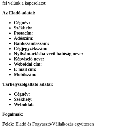
fel velünk a kapcsolatot:
Az Eladó adatai:
Cégnév:
Székhely:
Postacím:
Adószám:
Bankszámlaszám:
Cégjegyzékszám:
Nyilvántartásba vevő hatóság neve:
Képviselő neve:
Weboldal cím:
E-mail cím:
Mobilszám:
Tárhelyszolgáltató adatai:
Cégnév:
Székhely:
Weboldal:
Fogalmak:
Felek:
Eladó és Fogyasztó/Vállalkozás együttesen