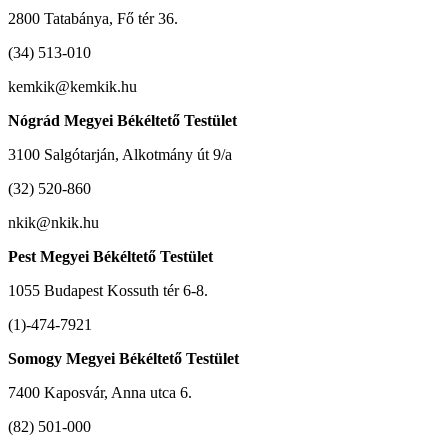
2800 Tatabánya, Fő tér 36.
(34) 513-010
kemkik@kemkik.hu
Nógrád Megyei Békéltető Testület
3100 Salgótarján, Alkotmány út 9/a
(32) 520-860
nkik@nkik.hu
Pest Megyei Békéltető Testület
1055 Budapest Kossuth tér 6-8.
(1)-474-7921
Somogy Megyei Békéltető Testület
7400 Kaposvár, Anna utca 6.
(82) 501-000