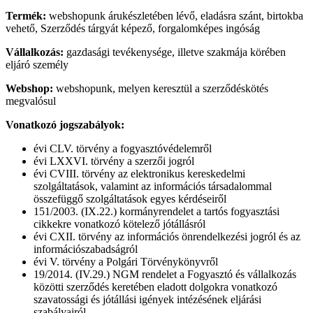
Termék:
webshopunk árukészletében lévő, eladásra szánt, birtokba
vehető, Szerződés tárgyát képező, forgalomképes ingóság
Vállalkozás:
gazdasági tevékenysége, illetve szakmája körében
eljáró személy
Webshop:
webshopunk, melyen keresztül a szerződéskötés
megvalósul
Vonatkozó jogszabályok:
évi CLV. törvény a fogyasztóvédelemről
évi LXXVI. törvény a szerzői jogról
évi CVIII. törvény az elektronikus kereskedelmi
szolgáltatások, valamint az információs társadalommal
összefüggő szolgáltatások egyes kérdéseiről
151/2003. (IX.22.) kormányrendelet a tartós fogyasztási
cikkekre vonatkozó kötelező jótállásról
évi CXII. törvény az információs önrendelkezési jogról és az
információszabadságról
évi V. törvény a Polgári Törvénykönyvről
19/2014. (IV.29.) NGM rendelet a Fogyasztó és vállalkozás
közötti szerződés keretében eladott dolgokra vonatkozó
szavatossági és jótállási igények intézésének eljárási
szabályairól