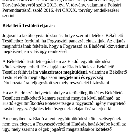
Törvénykönyvről szóló 2013. évi V. törvény, valamint a Polgári
Perrendtartásról szóló 2016. évi CXXX. törvény rendelkezései
szerint.
Békéltető Testületi eljárás:
Jogosult a lakóhelye/tartózkodási helye szerint illetékes Békéltető
Testülethez fordulni, ha Fogyasztói panaszát elutasítjuk. Az eljárás
megindításának feltétele, hogy a Fogyasztó az Eladóval közvetlenül
megkísérelje a vitás ügy rendezését.
A Békéltető Testületi eljárásban az Eladót együttműködési
kötelezettség terheli. Ez alapján az Eladó köteles a Békéltető
Testület felhívására
válasziratot megküldeni
, valamint a Békéltető
Testület előtti meghallgatáson
megjelenni
és egyezség
létrehozatalára feljogosított személy részvételét biztosítani.
Ha az Eladó székhelye/telephelye a területileg illetékes Békéltető
Testületet működtető kamara szerinti megyén kívül található, az
Eladó együttműködési kötelezettsége a fogyasztói igény megfelelő
írásbeli egyezségkötés lehetőségének felajánlására terjed ki.
Amennyiben az Eladó a fenti együttműködési kötelezettségének
nem tesz eleget, a Fogyasztóvédelmi Hatóság hatáskörébe kerül az
ügy, mely szerint a cégek jogsértő magatartásakor
kötelező