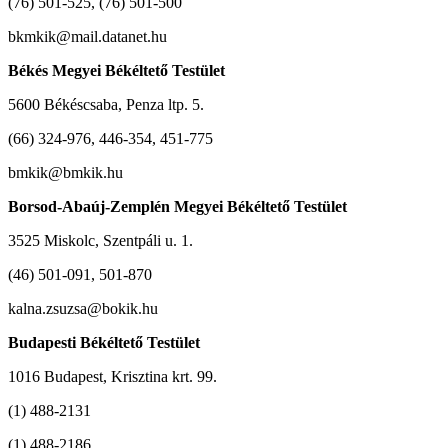
(76) 501-525, (76) 501-500
bkmkik@mail.datanet.hu
Békés Megyei Békéltető Testület
5600 Békéscsaba, Penza ltp. 5.
(66) 324-976, 446-354, 451-775
bmkik@bmkik.hu
Borsod-Abaúj-Zemplén Megyei Békéltető Testület
3525 Miskolc, Szentpáli u. 1.
(46) 501-091, 501-870
kalna.zsuzsa@bokik.hu
Budapesti Békéltető Testület
1016 Budapest, Krisztina krt. 99.
(1) 488-2131
(1) 488-2186