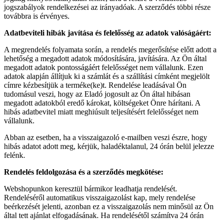
jogszabályok rendelkezései az irányadóak. A szerződés többi része
továbbra is érvényes.
Adatbeviteli hibák javítása és felelősség az adatok valóságáért:
A megrendelés folyamata során, a rendelés megerősítése előtt adott a
lehetőség a megadott adatok módosítására, javítására. Az Ön által
megadott adatok pontosságáért felelősséget nem vállalunk. Ezen
adatok alapján állítjuk ki a számlát és a szállítási címként megjelölt
címre kézbesítjük a terméke(ke)t. Rendelése leadásával Ön
tudomásul veszi, hogy az Eladó jogosult az Ön által hibásan
megadott adatokból eredő károkat, költségeket Önre hárítani. A
hibás adatbevitel miatt meghiúsult teljesítésért felelősséget nem
vállalunk.
Abban az esetben, ha a visszaigazoló e-mailben veszi észre, hogy
hibás adatot adott meg, kérjük, haladéktalanul, 24 órán belül jelezze
felénk.
Rendelés feldolgozása és a szerződés megkötése:
Webshopunkon keresztül bármikor leadhatja rendelését.
Rendeléséről automatikus visszaigazolást kap, mely rendelése
beérkezését jelenti, azonban ez a visszaigazolás nem minősül az Ön
által tett ajánlat elfogadásának. Ha rendelésétől számítva 24 órán