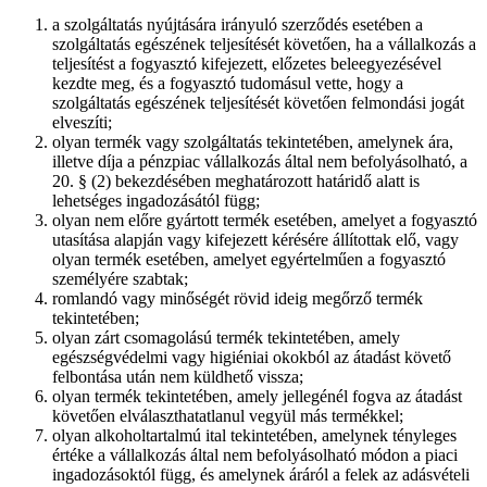
a szolgáltatás nyújtására irányuló szerződés esetében a
szolgáltatás egészének teljesítését követően, ha a vállalkozás a
teljesítést a fogyasztó kifejezett, előzetes beleegyezésével
kezdte meg, és a fogyasztó tudomásul vette, hogy a
szolgáltatás egészének teljesítését követően felmondási jogát
elveszíti;
olyan termék vagy szolgáltatás tekintetében, amelynek ára,
illetve díja a pénzpiac vállalkozás által nem befolyásolható, a
20. § (2) bekezdésében meghatározott határidő alatt is
lehetséges ingadozásától függ;
olyan nem előre gyártott termék esetében, amelyet a fogyasztó
utasítása alapján vagy kifejezett kérésére állítottak elő, vagy
olyan termék esetében, amelyet egyértelműen a fogyasztó
személyére szabtak;
romlandó vagy minőségét rövid ideig megőrző termék
tekintetében;
olyan zárt csomagolású termék tekintetében, amely
egészségvédelmi vagy higiéniai okokból az átadást követő
felbontása után nem küldhető vissza;
olyan termék tekintetében, amely jellegénél fogva az átadást
követően elválaszthatatlanul vegyül más termékkel;
olyan alkoholtartalmú ital tekintetében, amelynek tényleges
értéke a vállalkozás által nem befolyásolható módon a piaci
ingadozásoktól függ, és amelynek áráról a felek az adásvételi