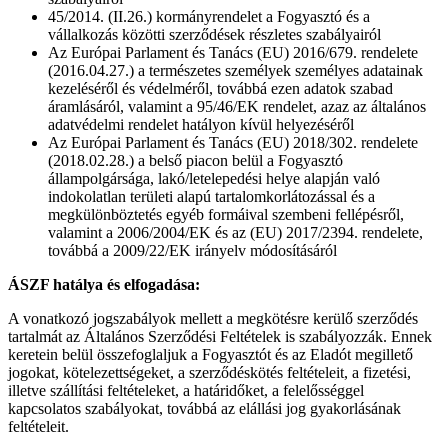
45/2014. (II.26.) kormányrendelet a Fogyasztó és a
vállalkozás közötti szerződések részletes szabályairól
Az Európai Parlament és Tanács (EU) 2016/679. rendelete
(2016.04.27.) a természetes személyek személyes adatainak
kezeléséről és védelméről, továbbá ezen adatok szabad
áramlásáról, valamint a 95/46/EK rendelet, azaz az általános
adatvédelmi rendelet hatályon kívül helyezéséről
Az Európai Parlament és Tanács (EU) 2018/302. rendelete
(2018.02.28.) a belső piacon belül a Fogyasztó
állampolgársága, lakó/letelepedési helye alapján való
indokolatlan területi alapú tartalomkorlátozással és a
megkülönböztetés egyéb formáival szembeni fellépésről,
valamint a 2006/2004/EK és az (EU) 2017/2394. rendelete,
továbbá a 2009/22/EK irányelv módosításáról
ÁSZF hatálya és elfogadása:
A vonatkozó jogszabályok mellett a megkötésre kerülő szerződés
tartalmát az Általános Szerződési Feltételek is szabályozzák. Ennek
keretein belül összefoglaljuk a Fogyasztót és az Eladót megillető
jogokat, kötelezettségeket, a szerződéskötés feltételeit, a fizetési,
illetve szállítási feltételeket, a határidőket, a felelősséggel
kapcsolatos szabályokat, továbbá az elállási jog gyakorlásának
feltételeit.