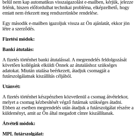
belül nem kap automatikus visszaigazolást e-mailben, kérjük, jelezze
felénk, hiszen előfordulhat technikai probléma, elképzelhető, hogy
emiatt nem érkezett meg rendszerünkbe rendelése.
Egy második e-mailben igazoljuk vissza az Ön ajánlatát, ekkor jön
létre a szerződés.
Fizetési módok:
Banki átutalás:
A fizetés történhet banki átutalással. A megrendelés feldolgozását
követően kollégánk elküldi Önnek az átutaláshoz szükséges
adatokat. Miután utalása beérkezett, átadjuk csomagját a
futárszolgálatnak kiszállítás céljából.
Utánvét:
A fizetés történhet készpénzben közvetlenül a csomag átvételekor,
melyet a csomag kézbesítését végző futárnak szükséges átadni.
Ebben az esetben megrendelés után átadjuk a futárszolgálat részére a
küldeményt, amit az Ön által megadott címre kiszállítanak.
Átvételi módok:
MPL futárszolgálat: