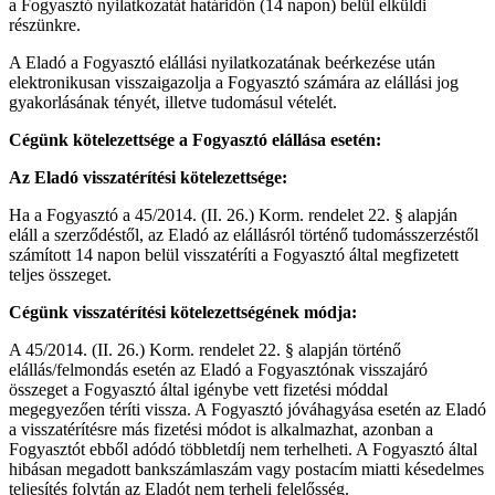
a Fogyasztó nyilatkozatát határidőn (14 napon) belül elküldi
részünkre.
A Eladó a Fogyasztó elállási nyilatkozatának beérkezése után
elektronikusan visszaigazolja a Fogyasztó számára az elállási jog
gyakorlásának tényét, illetve tudomásul vételét.
Cégünk kötelezettsége a Fogyasztó elállása esetén:
Az Eladó visszatérítési kötelezettsége:
Ha a Fogyasztó a 45/2014. (II. 26.) Korm. rendelet 22. § alapján
eláll a szerződéstől, az Eladó az elállásról történő tudomásszerzéstől
számított 14 napon belül visszatéríti a Fogyasztó által megfizetett
teljes összeget.
Cégünk visszatérítési kötelezettségének módja:
A 45/2014. (II. 26.) Korm. rendelet 22. § alapján történő
elállás/felmondás esetén az Eladó a Fogyasztónak visszajáró
összeget a Fogyasztó által igénybe vett fizetési móddal
megegyezően téríti vissza. A Fogyasztó jóváhagyása esetén az Eladó
a visszatérítésre más fizetési módot is alkalmazhat, azonban a
Fogyasztót ebből adódó többletdíj nem terhelheti. A Fogyasztó által
hibásan megadott bankszámlaszám vagy postacím miatti késedelmes
teljesítés folytán az Eladót nem terheli felelősség.