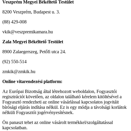
Veszprém Megyei Békéltető Testület
8200 Veszprém, Budapest u. 3.
(88) 429-008
vkik@veszpremikamara.hu
Zala Megyei Békéltető Testület
8900 Zalaegerszeg, Petőfi utca 24.
(92) 550-514
zmkik@zmkik.hu
Online vitarendezési platform:
Az Európai Bizottság által létrehozott weboldalon, Fogyasztói
regisztrációt követően, az oldalon található kérelem kitöltésével a
Fogyasztó rendezheti az online vásárlással kapcsolatos jogvitáit
bírósági eljárás indítása nélkül. Ez is egy módja a távolsági korlátok
nélküli Fogyasztói jogérvényesítésnek.
Ön panaszt tehet az online vásárolt termékkel/szolgáltatással
kapcsolatban.