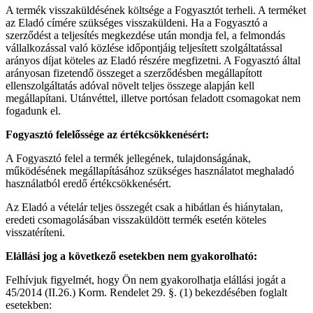
A termék visszaküldésének költsége a Fogyasztót terheli. A terméket
az Eladó címére szükséges visszaküldeni. Ha a Fogyasztó a
szerződést a teljesítés megkezdése után mondja fel, a felmondás
vállalkozással való közlése időpontjáig teljesített szolgáltatással
arányos díjat köteles az Eladó részére megfizetni. A Fogyasztó által
arányosan fizetendő összeget a szerződésben megállapított
ellenszolgáltatás adóval növelt teljes összege alapján kell
megállapítani. Utánvéttel, illetve portósan feladott csomagokat nem
fogadunk el.
Fogyasztó felelőssége az értékcsökkenésért:
A Fogyasztó felel a termék jellegének, tulajdonságának,
működésének megállapításához szükséges használatot meghaladó
használatból eredő értékcsökkenésért.
Az Eladó a vételár teljes összegét csak a hibátlan és hiánytalan,
eredeti csomagolásában visszaküldött termék esetén köteles
visszatéríteni.
Elállási jog a következő esetekben nem gyakorolható:
Felhívjuk figyelmét, hogy Ön nem gyakorolhatja elállási jogát a
45/2014 (II.26.) Korm. Rendelet 29. §. (1) bekezdésében foglalt
esetekben: