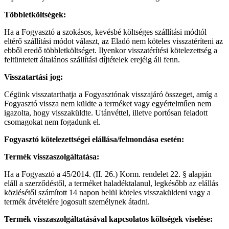
Többletköltségek:
Ha a Fogyasztó a szokásos, kevésbé költséges szállítási módtól
eltérő szállítási módot választ, az Eladó nem köteles visszatéríteni az
ebből eredő többletköltséget. Ilyenkor visszatérítési kötelezettség a
feltüntetett általános szállítási díjtételek erejéig áll fenn.
Visszatartási jog:
Cégünk visszatarthatja a Fogyasztónak visszajáró összeget, amíg a
Fogyasztó vissza nem küldte a terméket vagy egyértelműen nem
igazolta, hogy visszaküldte. Utánvéttel, illetve portósan feladott
csomagokat nem fogadunk el.
Fogyasztó kötelezettségei elállása/felmondása esetén:
Termék visszaszolgáltatása:
Ha a Fogyasztó a 45/2014. (II. 26.) Korm. rendelet 22. § alapján
eláll a szerződéstől, a terméket haladéktalanul, legkésőbb az elállás
közlésétől számított 14 napon belül köteles visszaküldeni vagy a
termék átvételére jogosult személynek átadni.
Termék visszaszolgáltatásával kapcsolatos költségek viselése: