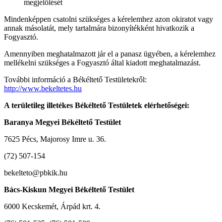
megjelölését
Mindenképpen csatolni szükséges a kérelemhez azon okiratot vagy
annak másolatát, mely tartalmára bizonyítékként hivatkozik a
Fogyasztó.
Amennyiben meghatalmazott jár el a panasz ügyében, a kérelemhez
mellékelni szükséges a Fogyasztó által kiadott meghatalmazást.
További információ a Békéltető Testületekről:
http://www.bekeltetes.hu
A területileg illetékes Békéltető Testületek elérhetőségei:
Baranya Megyei Békéltető Testület
7625 Pécs, Majorosy Imre u. 36.
(72) 507-154
bekelteto@pbkik.hu
Bács-Kiskun Megyei Békéltető Testület
6000 Kecskemét, Árpád krt. 4.