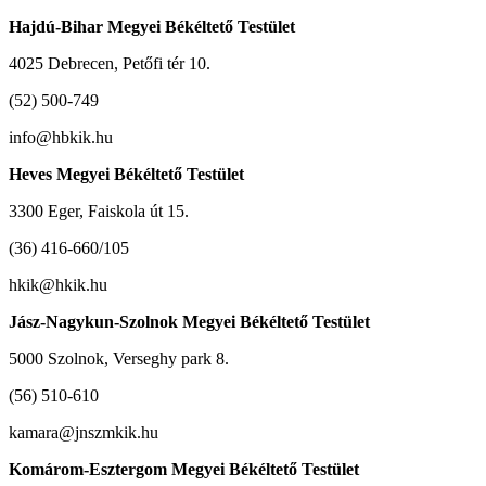
Hajdú-Bihar Megyei Békéltető Testület
4025 Debrecen, Petőfi tér 10.
(52) 500-749
info@hbkik.hu
Heves Megyei Békéltető Testület
3300 Eger, Faiskola út 15.
(36) 416-660/105
hkik@hkik.hu
Jász-Nagykun-Szolnok Megyei Békéltető Testület
5000 Szolnok, Verseghy park 8.
(56) 510-610
kamara@jnszmkik.hu
Komárom-Esztergom Megyei Békéltető Testület