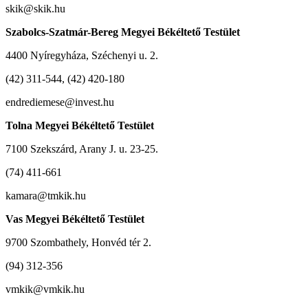
skik@skik.hu
Szabolcs-Szatmár-Bereg Megyei Békéltető Testület
4400 Nyíregyháza, Széchenyi u. 2.
(42) 311-544, (42) 420-180
endrediemese@invest.hu
Tolna Megyei Békéltető Testület
7100 Szekszárd, Arany J. u. 23-25.
(74) 411-661
kamara@tmkik.hu
Vas Megyei Békéltető Testület
9700 Szombathely, Honvéd tér 2.
(94) 312-356
vmkik@vmkik.hu