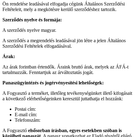
Ön rendelése leadásával elfogadja cégünk Általános Szerződési
Feltételeit, mely a megkötésre kerülő szerződéshez tartozik.
Szerződés nyelve és formája:
A szerződés nyelve magyar.
A szerződés a megrendelés leadásával jön létre a jelen Általános
Szerződési Feltételek elfogadásával.
Árak:
Az árak forintban értendők. Áraink bruttó árak, melyek az ÁFÁ-t
tartalmazzák. Fenntartjuk az árváltoztatás jogát.
Panaszügyintézés és jogérvényesítési lehetőségek:
A Fogyasztó a terméket, illetőleg tevékenységünket illető kifogásait
a következő elérhetőségeinken keresztül juttathatja el hozzánk:
Postai cím:
E-mail cím:
Telefonszám:
A Fogyasztó
elsősorban írásban, egyes esetekben szóban is
közölheti panaszát
. A panasz vonatkozhat az Eladó részéről eljáró