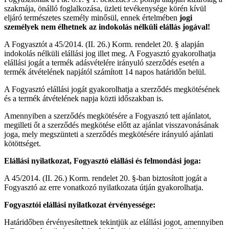
szakmája, önálló foglalkozása, üzleti tevékenysége körén kívül
eljáró természetes személy minősül, ennek értelmében
jogi
személyek nem élhetnek az indokolás nélküli elállás jogával!
A Fogyasztót a 45/2014. (II. 26.) Korm. rendelet 20. § alapján
indokolás nélküli elállási jog illet meg. A Fogyasztó gyakorolhatja
elállási jogát a termék adásvételére irányuló szerződés esetén a
termék átvételének napjától számított 14 napos határidőn belül.
A Fogyasztó elállási jogát gyakorolhatja a szerződés megkötésének
és a termék átvételének napja közti időszakban is.
Amennyiben a szerződés megkötésére a Fogyasztó tett ajánlatot,
megilleti őt a szerződés megkötése előtt az ajánlat visszavonásának
joga, mely megszünteti a szerződés megkötésére irányuló ajánlati
kötöttséget.
Elállási nyilatkozat, Fogyasztó elállási és felmondási joga:
A 45/2014. (II. 26.) Korm. rendelet 20. §-ban biztosított jogát a
Fogyasztó az erre vonatkozó nyilatkozata útján gyakorolhatja.
Fogyasztói elállási nyilatkozat érvényessége:
Határidőben érvényesítettnek tekintjük az elállási jogot, amennyiben