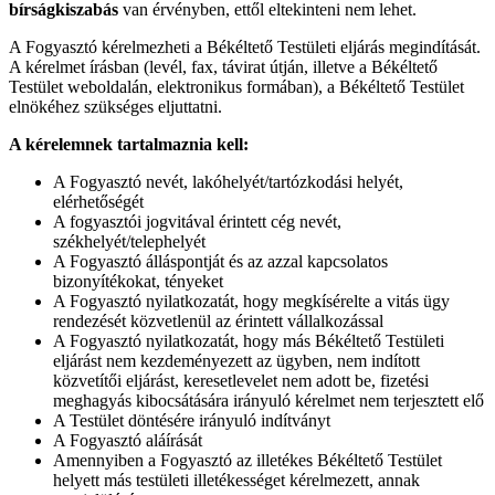
bírságkiszabás
van érvényben, ettől eltekinteni nem lehet.
A Fogyasztó kérelmezheti a Békéltető Testületi eljárás megindítását.
A kérelmet írásban (levél, fax, távirat útján, illetve a Békéltető
Testület weboldalán, elektronikus formában), a Békéltető Testület
elnökéhez szükséges eljuttatni.
A kérelemnek tartalmaznia kell:
A Fogyasztó nevét, lakóhelyét/tartózkodási helyét,
elérhetőségét
A fogyasztói jogvitával érintett cég nevét,
székhelyét/telephelyét
A Fogyasztó álláspontját és az azzal kapcsolatos
bizonyítékokat, tényeket
A Fogyasztó nyilatkozatát, hogy megkísérelte a vitás ügy
rendezését közvetlenül az érintett vállalkozással
A Fogyasztó nyilatkozatát, hogy más Békéltető Testületi
eljárást nem kezdeményezett az ügyben, nem indított
közvetítői eljárást, keresetlevelet nem adott be, fizetési
meghagyás kibocsátására irányuló kérelmet nem terjesztett elő
A Testület döntésére irányuló indítványt
A Fogyasztó aláírását
Amennyiben a Fogyasztó az illetékes Békéltető Testület
helyett más testületi illetékességet kérelmezett, annak