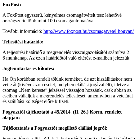
FoxPost:
A FoxPost egyszerű, kényelmes csomagátvételt tesz lehetővé
országszerte több mint 100 csomagautomatával.
További információ:
http://www.foxpost.hu/csomagatvetel-hogyan/
Teljesítési határidő:
A teljesítési határidő a megrendelés visszaigazolásától számítva 2-
6 munkanap. Az ezen határidőtől való eltérést e-mailben jelezzük.
Jogfenntartás és kikötés:
Ha Ön korábban rendelt tőlünk terméket, de azt kiszállításkor nem
vette át (kivéve azon esetet, melyben elállási jogával élt), illetve a
csomag „Nem kereste” jelzéssel visszajött hozzánk, csak abban az
esetben vállaljuk a megrendelés teljesítését, amennyiben a vételárat
és szállítási költséget előre kifizeti.
Fogyasztói tájékoztató a 45/2014. (II. 26.) Korm. rendelet
alapján:
Tájékoztatás a Fogyasztót megillető elállási jogról:
Fogyasztónak a Ptk. 8:1. § 1. bekezdés 3. pontja alapján kizárólag a