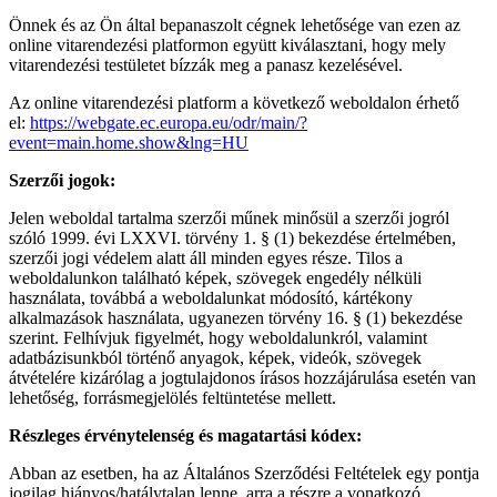
Önnek és az Ön által bepanaszolt cégnek lehetősége van ezen az
online vitarendezési platformon együtt kiválasztani, hogy mely
vitarendezési testületet bízzák meg a panasz kezelésével.
Az online vitarendezési platform a következő weboldalon érhető
el:
https://webgate.ec.europa.eu/odr/main/?
event=main.home.show&lng=HU
Szerzői jogok:
Jelen weboldal tartalma szerzői műnek minősül a szerzői jogról
szóló 1999. évi LXXVI. törvény 1. § (1) bekezdése értelmében,
szerzői jogi védelem alatt áll minden egyes része. Tilos a
weboldalunkon található képek, szövegek engedély nélküli
használata, továbbá a weboldalunkat módosító, kártékony
alkalmazások használata, ugyanezen törvény 16. § (1) bekezdése
szerint. Felhívjuk figyelmét, hogy weboldalunkról, valamint
adatbázisunkból történő anyagok, képek, videók, szövegek
átvételére kizárólag a jogtulajdonos írásos hozzájárulása esetén van
lehetőség, forrásmegjelölés feltüntetése mellett.
Részleges érvénytelenség és magatartási kódex:
Abban az esetben, ha az Általános Szerződési Feltételek egy pontja
jogilag hiányos/hatálytalan lenne, arra a részre a vonatkozó