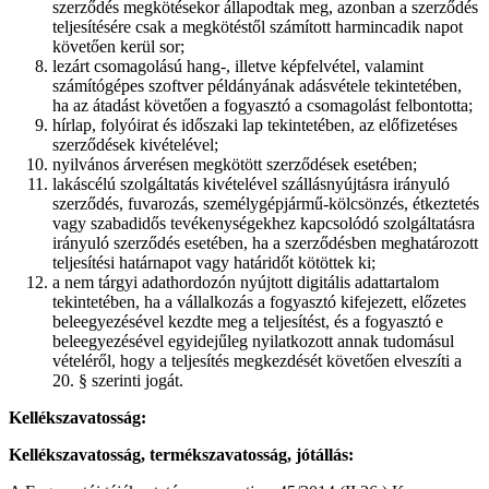
szerződés megkötésekor állapodtak meg, azonban a szerződés
teljesítésére csak a megkötéstől számított harmincadik napot
követően kerül sor;
lezárt csomagolású hang-, illetve képfelvétel, valamint
számítógépes szoftver példányának adásvétele tekintetében,
ha az átadást követően a fogyasztó a csomagolást felbontotta;
hírlap, folyóirat és időszaki lap tekintetében, az előfizetéses
szerződések kivételével;
nyilvános árverésen megkötött szerződések esetében;
lakáscélú szolgáltatás kivételével szállásnyújtásra irányuló
szerződés, fuvarozás, személygépjármű-kölcsönzés, étkeztetés
vagy szabadidős tevékenységekhez kapcsolódó szolgáltatásra
irányuló szerződés esetében, ha a szerződésben meghatározott
teljesítési határnapot vagy határidőt kötöttek ki;
a nem tárgyi adathordozón nyújtott digitális adattartalom
tekintetében, ha a vállalkozás a fogyasztó kifejezett, előzetes
beleegyezésével kezdte meg a teljesítést, és a fogyasztó e
beleegyezésével egyidejűleg nyilatkozott annak tudomásul
vételéről, hogy a teljesítés megkezdését követően elveszíti a
20. § szerinti jogát.
Kellékszavatosság:
Kellékszavatosság, termékszavatosság, jótállás: