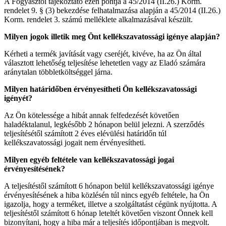
A Fogyasztói tájékoztató ezen pontja a 45/2014 (II.26.) Korm.
rendelet 9. § (3) bekezdése felhatalmazása alapján a 45/2014 (II.26.)
Korm. rendelet 3. számú melléklete alkalmazásával készült.
Milyen jogok illetik meg Önt kellékszavatossági igénye alapján?
Kérheti a termék javítását vagy cseréjét, kivéve, ha az Ön által
választott lehetőség teljesítése lehetetlen vagy az Eladó számára
aránytalan többletköltséggel járna.
Milyen határidőben érvényesítheti Ön kellékszavatossági
igényét?
Az Ön kötelessége a hibát annak felfedezését követően
haladéktalanul, legkésőbb 2 hónapon belül jelezni. A szerződés
teljesítésétől számított 2 éves elévülési határidőn túl
kellékszavatossági jogait nem érvényesítheti.
Milyen egyéb feltétele van kellékszavatossági jogai
érvényesítésének?
A teljesítéstől számított 6 hónapon belül kellékszavatossági igénye
érvényesítésének a hiba közlésén túl nincs egyéb feltétele, ha Ön
igazolja, hogy a terméket, illetve a szolgáltatást cégünk nyújtotta. A
teljesítéstől számított 6 hónap leteltét követően viszont Önnek kell
bizonyítani, hogy a hiba már a teljesítés időpontjában is megvolt.