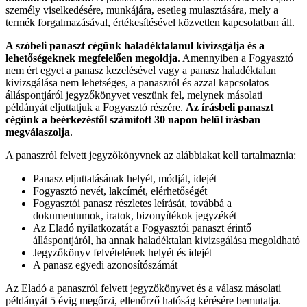
személy viselkedésére, munkájára, esetleg mulasztására, mely a
termék forgalmazásával, értékesítésével közvetlen kapcsolatban áll.
A szóbeli panaszt cégünk haladéktalanul kivizsgálja és a
lehetőségeknek megfelelően megoldja
. Amennyiben a Fogyasztó
nem ért egyet a panasz kezelésével vagy a panasz haladéktalan
kivizsgálása nem lehetséges, a panaszról és azzal kapcsolatos
álláspontjáról jegyzőkönyvet veszünk fel, melynek másolati
példányát eljuttatjuk a Fogyasztó részére.
Az írásbeli panaszt
cégünk a beérkezéstől számított 30 napon belül írásban
megválaszolja
.
A panaszról felvett jegyzőkönyvnek az alábbiakat kell tartalmaznia:
Panasz eljuttatásának helyét, módját, idejét
Fogyasztó nevét, lakcímét, elérhetőségét
Fogyasztói panasz részletes leírását, továbbá a
dokumentumok, iratok, bizonyítékok jegyzékét
Az Eladó nyilatkozatát a Fogyasztói panaszt érintő
álláspontjáról, ha annak haladéktalan kivizsgálása megoldható
Jegyzőkönyv felvételének helyét és idejét
A panasz egyedi azonosítószámát
Az Eladó a panaszról felvett jegyzőkönyvet és a válasz másolati
példányát 5 évig megőrzi, ellenőrző hatóság kérésére bemutatja.