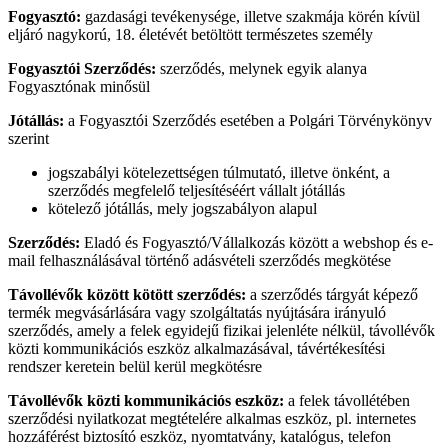
Fogyasztó:
gazdasági tevékenysége, illetve szakmája körén kívül
eljáró nagykorú, 18. életévét betöltött természetes személy
Fogyasztói Szerződés:
szerződés, melynek egyik alanya
Fogyasztónak minősül
Jótállás:
a Fogyasztói Szerződés esetében a Polgári Törvénykönyv
szerint
jogszabályi kötelezettségen túlmutató, illetve önként, a
szerződés megfelelő teljesítéséért vállalt jótállás
kötelező jótállás, mely jogszabályon alapul
Szerződés:
Eladó és Fogyasztó/Vállalkozás között a webshop és e-
mail felhasználásával történő adásvételi szerződés megkötése
Távollévők között kötött szerződés:
a szerződés tárgyát képező
termék megvásárlására vagy szolgáltatás nyújtására irányuló
szerződés, amely a felek egyidejű fizikai jelenléte nélkül, távollévők
közti kommunikációs eszköz alkalmazásával, távértékesítési
rendszer keretein belül kerül megkötésre
Távollévők közti kommunikációs eszköz:
a felek távollétében
szerződési nyilatkozat megtételére alkalmas eszköz, pl. internetes
hozzáférést biztosító eszköz, nyomtatvány, katalógus, telefon