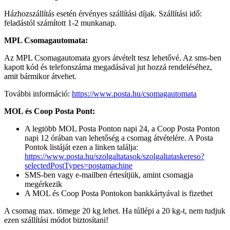
Házhozszállítás esetén érvényes szállítási díjak. Szállítási idő:
feladástól számított 1-2 munkanap.
MPL Csomagautomata:
Az MPL Csomagautomata gyors átvételt tesz lehetővé. Az sms-ben
kapott kód és telefonszáma megadásával jut hozzá rendeléséhez,
amit bármikor átvehet.
További információ:
https://www.posta.hu/csomagautomata
MOL és Coop Posta Pont:
A legtöbb MOL Posta Ponton napi 24, a Coop Posta Ponton
napi 12 órában van lehetőség a csomag átvételére. A Posta
Pontok listáját ezen a linken találja:
https://www.posta.hu/szolgaltatasok/szolgaltataskereso?
selectedPostTypes=postamachine
SMS-ben vagy e-mailben értesítjük, amint csomagja
megérkezik
A MOL és Coop Posta Pontokon bankkártyával is fizethet
A csomag max. tömege 20 kg lehet. Ha túllépi a 20 kg-t, nem tudjuk
ezen szállítási módot biztosítani!