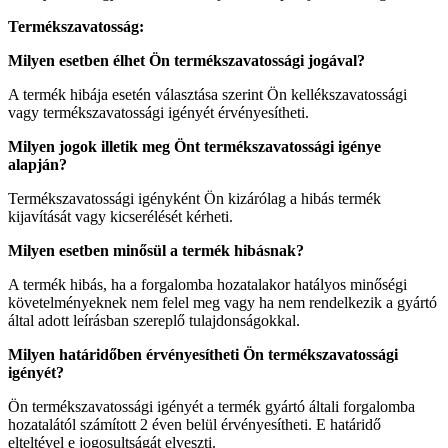
Termékszavatosság:
Milyen esetben élhet Ön termékszavatossági jogával?
A termék hibája esetén választása szerint Ön kellékszavatossági
vagy termékszavatossági igényét érvényesítheti.
Milyen jogok illetik meg Önt termékszavatossági igénye
alapján?
Termékszavatossági igényként Ön kizárólag a hibás termék
kijavítását vagy kicserélését kérheti.
Milyen esetben minősül a termék hibásnak?
A termék hibás, ha a forgalomba hozatalakor hatályos minőségi
követelményeknek nem felel meg vagy ha nem rendelkezik a gyártó
által adott leírásban szereplő tulajdonságokkal.
Milyen határidőben érvényesítheti Ön termékszavatossági
igényét?
Ön termékszavatossági igényét a termék gyártó általi forgalomba
hozatalától számított 2 éven belül érvényesítheti. E határidő
elteltével e jogosultságát elveszti.