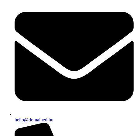
hello@domained.hu