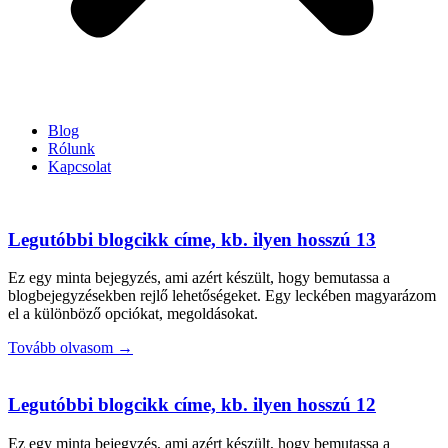
Blog
Rólunk
Kapcsolat
Legutóbbi blogcikk címe, kb. ilyen hosszú 13
Ez egy minta bejegyzés, ami azért készült, hogy bemutassa a
blogbejegyzésekben rejlő lehetőségeket. Egy leckében magyarázom
el a különböző opciókat, megoldásokat.
Tovább olvasom →
Legutóbbi blogcikk címe, kb. ilyen hosszú 12
Ez egy minta bejegyzés, ami azért készült, hogy bemutassa a