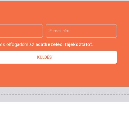
 és elfogadom az
adatkezelési tájékoztatót.
KÜLDÉS