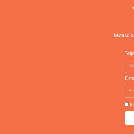
Mutasd be
Telj
E-ma
E