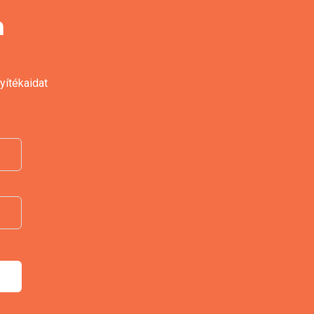
a
yítékaidat