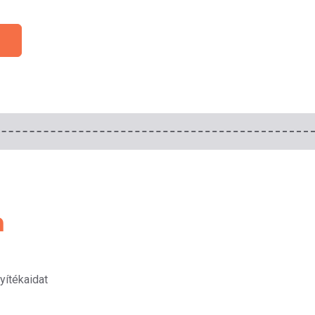
a
yítékaidat