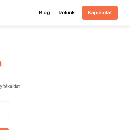
Blog
Rólunk
Kapcsolat
a
yítékaidat