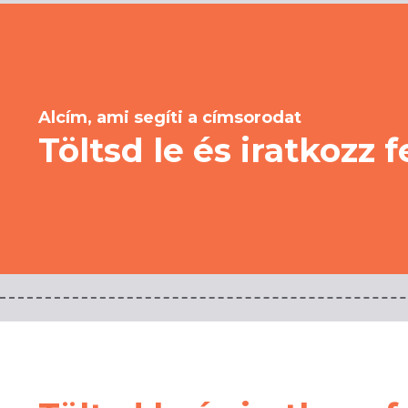
Alcím, ami segíti a címsorodat
Töltsd le és iratkozz f