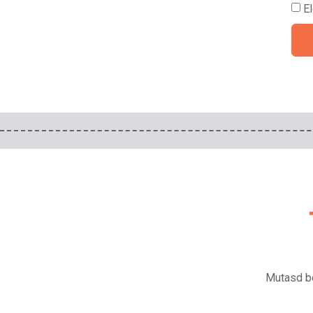
E
Mutasd be