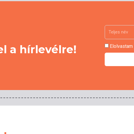
el a hírlevélre!
Elolvastam