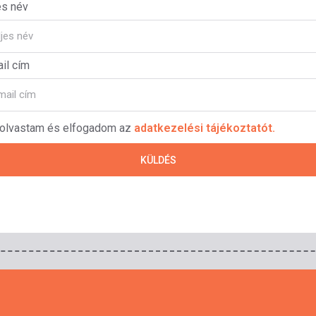
es név
il cím
lolvastam és elfogadom az
adatkezelési tájékoztatót.
KÜLDÉS