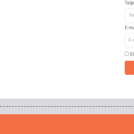
Telj
E-ma
E