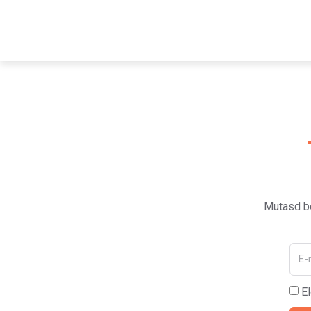
Mutasd be
E