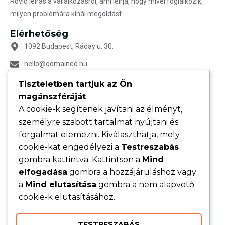
Rövid leírás a vállalkozásról, ami leírja, hogy mivel foglalkozik,
milyen problémára kínál megoldást.
Elérhetőség
1092 Budapest, Ráday u. 30.
hello@domained.hu
+36 70 123 4567
Tiszteletben tartjuk az Ön
magánszféráját
Nyitvatartás
A cookie-k segítenek javítani az élményt,
H–P: 09:00–16:00
személyre szabott tartalmat nyújtani és
SZ–V: ZÁRVA
forgalmat elemezni. Kiválaszthatja, mely
cookie-kat engedélyezi a
Testreszabás
Oldalak
gombra kattintva. Kattintson a
Mind
Főoldal
elfogadása
gombra a hozzájáruláshoz vagy
Szolgáltatások
a
Mind elutasítása
gombra a nem alapvető
cookie-k elutasításához.
Blog
Rólunk
TESTRESZABÁS