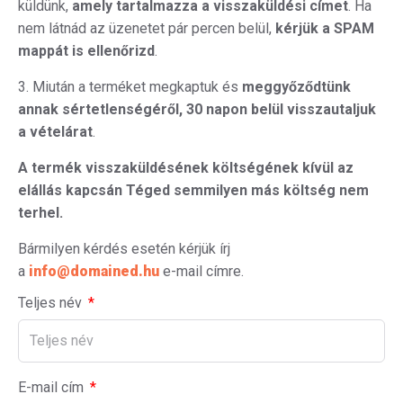
küldünk,
amely tartalmazza a visszaküldési címet
. Ha
nem látnád az üzenetet pár percen belül,
kérjük a SPAM
mappát is ellenőrizd
.
3. Miután a terméket megkaptuk és
meggyőződtünk
annak sértetlenségéről, 30 napon belül visszautaljuk
a vételárat
.
A termék visszaküldésének költségének kívül az
elállás kapcsán Téged semmilyen más költség nem
terhel.
Bármilyen kérdés esetén kérjük írj
a
info@domained.hu
e-mail címre.
Teljes név
E-mail cím