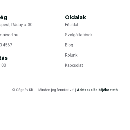
ség
Oldalak
pest, Ráday u. 30.
Főoldal
mained.hu
Szolgáltatások
3 4567
Blog
Rólunk
tás
:00
Kapcsolat
© Cégnév Kft. – Minden jog fenntartva! |
Adatkezelési tájékoztató