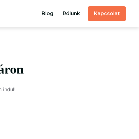
Blog
Rólunk
Kapcsolat
áron
 indul!