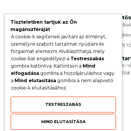
Elérhető
Tiszteletben tartjuk az Ön
1092 Buda
Rövid leírás a vállalkozásról, ami leírja, hogy mivel
magánszféráját
foglalkozik, milyen problémára kínál megoldást.
hello@do
A cookie-k segítenek javítani az élményt,
személyre szabott tartalmat nyújtani és
+36 70 12
forgalmat elemezni. Kiválaszthatja, mely
Nyitvatar
cookie-kat engedélyezi a
Testreszabás
gombra kattintva. Kattintson a
Mind
H–P: 09:00–16
elfogadása
gombra a hozzájáruláshoz vagy
SZ–V: ZÁRVA
a
Mind elutasítása
gombra a nem alapvető
cookie-k elutasításához.
TESTRESZABÁS
MIND ELUTASÍTÁSA